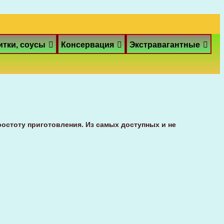
итки, соусы
Консервация
Экстравагантные
ростоту приготовления. Из самых доступных и не