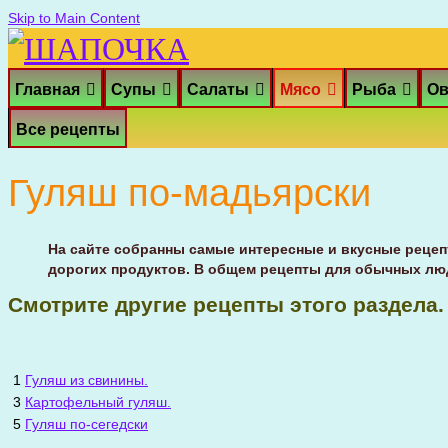
Skip to Main Content
Главная
Супы
Салаты
Мясо
Рыба
О
Все рецепты
Гуляш по-мадьярски
На сайте собранны самые интересные и вкусные рецепт
дорогих продуктов. В общем рецепты для обычных лю
Смотрите другие рецепты этого раздела.
1
Гуляш из свинины.
3
Картофельный гуляш.
5
Гуляш по-сегедски