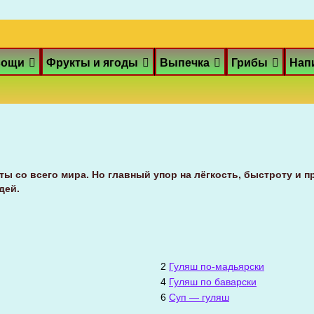
вощи
Фрукты и ягоды
Выпечка
Грибы
Нап
ы со всего мира. Но главный упор на лёгкость, быстроту и п
дей.
2
Гуляш по-мадьярски
4
Гуляш по баварски
6
Суп — гуляш