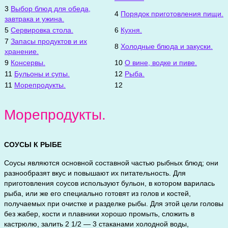
3
Выбор блюд для обеда,
4
Порядок приготовления пищи.
завтрака и ужина.
5
Сервировка стола.
6
Кухня.
7
Запасы продуктов и их
8
Холодные блюда и закуски.
хранение.
9
Консервы.
10
О вине, водке и пиве.
11
Бульоны и супы.
12
Рыба.
11
Морепродукты.
12
Морепродукты.
СОУСЫ К РЫБЕ
Соусы являются основной составной частью рыбных блюд; они
разнообразят вкус и повышают их питательность. Для
приготовления соусов используют бульон, в котором варилась
рыба, или же его специально готовят из голов и костей,
получаемых при очистке и разделке рыбы. Для этой цели головы
без жабер, кости и плавники хорошо промыть, сложить в
кастрюлю, залить 2 1/2 — 3 стаканами холодной воды,