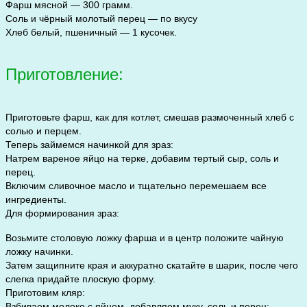
Фарш мясной — 300 грамм.
Соль и чёрный молотый перец — по вкусу
Хлеб белый, пшеничный — 1 кусочек.
Приготовление:
Приготовьте фарш, как для котлет, смешав размоченный хлеб с
солью и перцем.
Теперь займемся начинкой для зраз:
Натрем вареное яйцо на терке, добавим тертый сыр, соль и
перец.
Включим сливочное масло и тщательно перемешаем все
ингредиенты.
Для формирования зраз:
Возьмите столовую ложку фарша и в центр положите чайную
ложку начинки.
Затем защипните края и аккуратно скатайте в шарик, после чего
слегка придайте плоскую форму.
Приготовим кляр:
Взбиваем молоко с яйцом, добавляем муку, соль и перец;